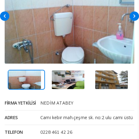
FIRMA YETKILISI
NEDİM ATABEY
ADRES
Cami kebir mah.çeşme sk. no:2 ulu cami üstü
TELEFON
0228 461 42 26